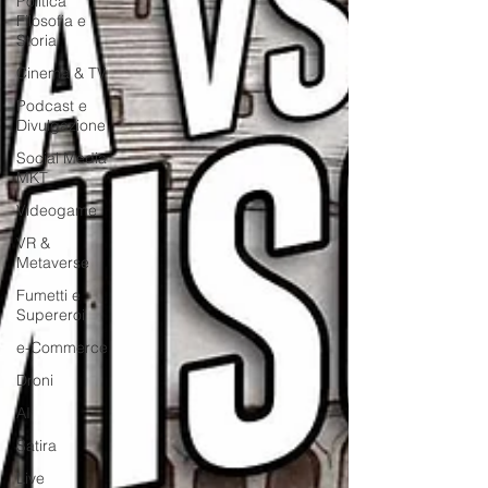
Politica
Filosofia e
Storia
Cinema & TV
Podcast e
Divulgazione
Social Media
MKT
Videogame
VR &
Metaverse
Fumetti e
Supereroi
e-Commerce
Droni
AI
Satira
Live