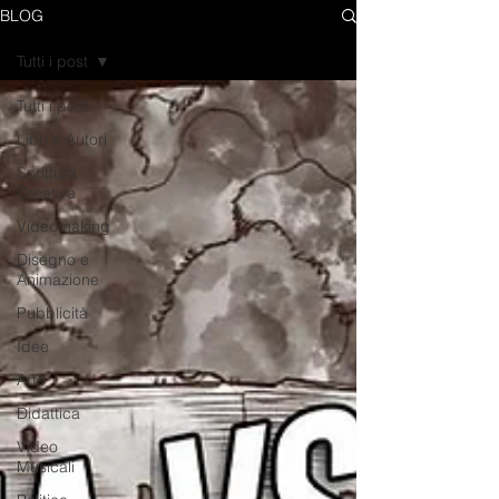
BLOG
Tutti i post
Tutti i post
Libri e Autori
Scrittura
Creativa
Videomaking
Disegno e
Animazione
Pubblicità
Idee
Arte
Didattica
Video
Musicali