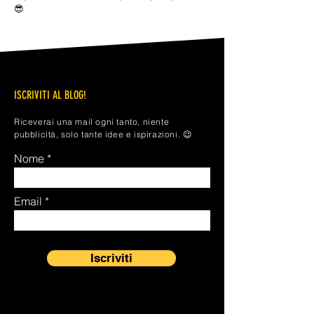
😎
ISCRIVITI AL BLOG!
Riceverai una mail ogni tanto, niente
pubblicità, solo tante idee e ispirazioni. 😉
Nome
Email
Iscriviti