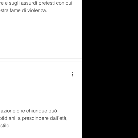
e e sugli assurdi pretesti con cui
stra fame di violenza.
nazione che chiunque può
tidiani, a prescindere dall’età,
stile.