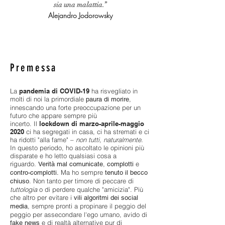
sia una malattia.”
Alejandro Jodorowsky
Premessa
La
pandemia di COVID-19
ha risvegliato in
molti di noi la primordiale
,
paura di morire
innescando una forte preoccupazione per un
futuro che appare sempre più
incerto.
Il
lockdown di marzo-aprile-maggio
2020
ci ha segregati in casa, ci ha stremati e ci
ha ridotti "alla fame" –
non tutti, naturalmente
.
In questo periodo, ho ascoltato le opinioni più
disparate e ho letto qualsiasi cosa a
riguardo.
,
e
Verità mal comunicate
complotti
Ma ho sempre
contro-complotti.
tenuto il becco
. Non tanto per timore di peccare di
chiuso
tuttologia
o di perdere qualche "amicizia". Più
che altro per evitare i
vili algoritmi dei social
, sempre pronti a propinare il peggio del
media
peggio per assecondare l'ego umano, avido di
e di realtà alternative pur di
fake news