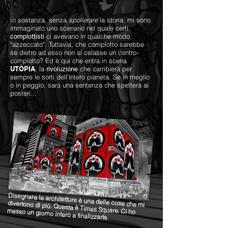
In sostanza, senza
spolierare
la storia, mi sono
immaginato uno scenario nel quale certi
ci avevano in qualche modo
complottisti
"azzeccato". Tuttavia, che complotto sarebbe
se dietro ad esso non si celasse un contro-
complotto? Ed è qui che entra in scena
UTÒPIA
, la
che cambierà per
rivoluzione
sempre le sorti dell'intero pianeta. Se in meglio
o in peggio, sarà una sentenza che spetterà ai
posteri...
Disegnare le architetture è una delle cose che mi
divertono di più. Questa è Times Square. Ci ho
messo un giorno intero a finalizzarla.