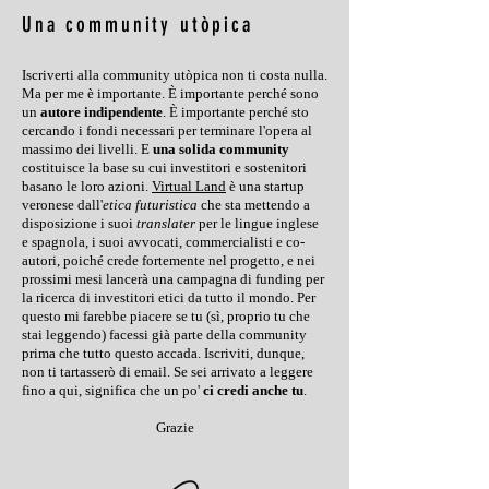
Una community utòpica
Iscriverti alla community utòpica non ti costa nulla.
Ma per me è importante. È importante perché sono
un
autore indipendente
. È importante perché sto
cercando i fondi necessari per terminare l'opera al
massimo dei livelli. E
una solida community
costituisce la base su cui investitori e sostenitori
basano le loro azioni.
Virtual Land
è una startup
veronese dall'
etica futuristica
che sta mettendo a
disposizione i suoi
translater
per le lingue inglese
e spagnola, i suoi avvocati, commercialisti e co-
autori, poiché crede fortemente nel progetto, e nei
prossimi mesi lancerà una campagna di funding per
la ricerca di investitori etici da tutto il mondo. Per
questo mi farebbe piacere se tu (sì, proprio tu che
stai leggendo) facessi già parte della community
prima che tutto questo accada. Iscriviti, dunque,
non ti tartasserò di email. Se sei arrivato a leggere
fino a qui, significa che un po'
ci credi anche tu
.
Grazie