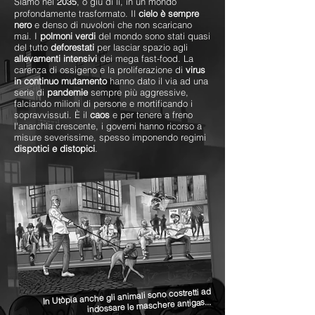
Siamo nel
, o giù di lì, in un mondo
2035
profondamente trasformato. Il
cielo è sempre
nero
e denso di nuvoloni che non scaricano
mai. I
polmoni verdi
del mondo sono stati quasi
del tutto
deforestati
per lasciar spazio agli
allevamenti intensivi
dei mega fast-food. La
carenza di ossigeno e la proliferazione di
virus
in continuo mutamento
hanno dato il via ad una
serie di
pandemie
sempre più aggressive,
falciando milioni di persone e mortificando i
sopravvissuti. È il
caos
e per tenere a freno
l'anarchia crescente, i governi hanno ricorso a
misure severissime, spesso imponendo regimi
dispotici e distopici
.
In Utòpia anche gli animali sono costretti ad
indossare le maschere antigas...