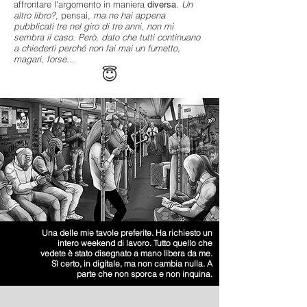
affrontare l'argomento in maniera
.
Un
diversa
altro libro?
, pensai,
ma ne hai appena
pubblicati tre nel giro di tre anni, non mi
sembra il caso. Però, dato che
tutti continuano
a chiederti perché non fai mai un fumetto,
magari, forse...
😇
Una delle mie tavole preferite. Ha richiesto un
intero weekend di lavoro. Tutto quello che
vedete è stato disegnato a mano libera da me.
Sì certo, in digitale, ma non cambia nulla. A
parte che non sporca e non inquina.