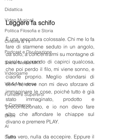
Didattica
Video Musicali
Leggere fa schifo
Politica Filosofia e Storia
È una seccatura colossale. Chi me lo fa 
Cinema & TV
fare di starmene seduto in un angolo, 
Podcast e Divulgazione
da solo, a concentrarmi su montagne di 
parole, sperando di capirci qualcosa, 
Social Media MKT
che poi perdo il filo, mi viene sonno, e 
Videogame
ciaone proprio. Meglio sfondarsi di 
VR & Metaverse
serie tv, dove non mi devo sforzare di 
immaginare le cose, poiché tutto è già 
Fumetti e Supereroi
stato immaginato, prodotto e 
e-Commerce
preconfezionato, e io non devo fare 
altro che affondare le chiappe sul 
Droni
divano e premere PLAY.
AI
Tutto vero, nulla da eccepire. Eppure il 
Satira