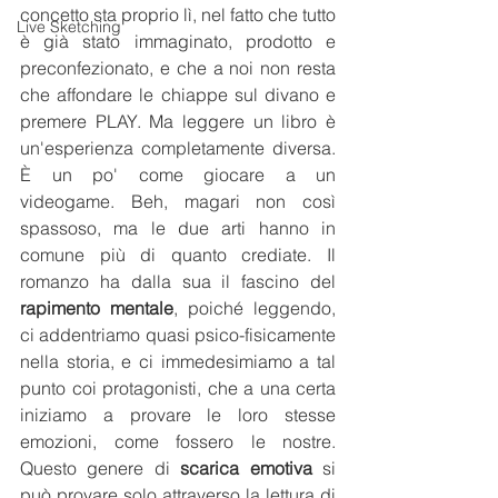
concetto sta proprio lì, nel fatto che tutto 
Live Sketching
è già stato immaginato, prodotto e 
preconfezionato, e che a noi non resta 
che affondare le chiappe sul divano e 
premere PLAY. Ma leggere un libro è 
un'esperienza completamente diversa. 
È un po' come giocare a un 
videogame. Beh, magari non così 
spassoso, ma le due arti hanno in 
comune più di quanto crediate. Il 
romanzo ha dalla sua il fascino del 
rapimento mentale
, poiché leggendo, 
ci addentriamo quasi psico-fisicamente 
nella storia, e ci immedesimiamo a tal 
punto coi protagonisti, che a una certa 
iniziamo a provare le loro stesse 
emozioni, come fossero le nostre. 
Questo genere di 
scarica emotiva
 si 
può provare solo attraverso la lettura di 