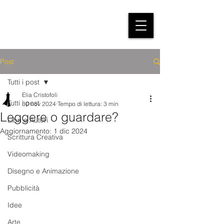
Post
Tutti i post
Elia Cristofoli
Tutti i post
30 nov 2024
Tempo di lettura: 3 min
Leggere o guardare?
Libri e Autori
Aggiornamento:
1 dic 2024
Scrittura Creativa
Videomaking
Disegno e Animazione
Pubblicità
Idee
Arte