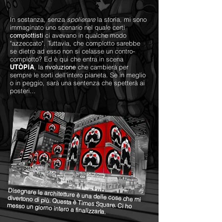
In sostanza, senza
spolierare
la storia, mi sono
immaginato uno scenario nel quale certi
ci avevano in qualche modo
complottisti
"azzeccato". Tuttavia, che complotto sarebbe
se dietro ad esso non si celasse un contro-
complotto? Ed è qui che entra in scena
UTÒPIA
, la
che cambierà per
rivoluzione
sempre le sorti dell'intero pianeta. Se in meglio
o in peggio, sarà una sentenza che spetterà ai
posteri...
Disegnare le architetture è una delle cose che mi
divertono di più. Questa è Times Square. Ci ho
messo un giorno intero a finalizzarla.