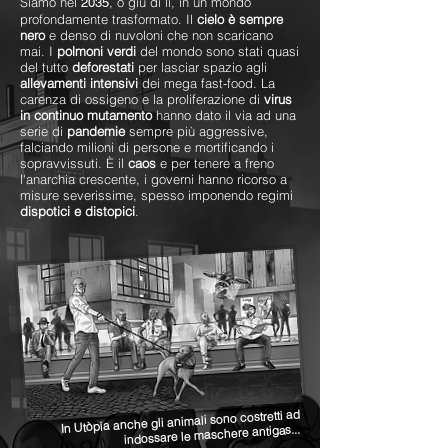
Siamo nel
, o giù di lì, in un mondo
2035
profondamente trasformato. Il
cielo è sempre
nero
e denso di nuvoloni che non scaricano
mai. I
polmoni verdi
del mondo sono stati quasi
del tutto
deforestati
per lasciar spazio agli
allevamenti intensivi
dei mega fast-food. La
carenza di ossigeno e la proliferazione di
virus
in continuo mutamento
hanno dato il via ad una
serie di
pandemie
sempre più aggressive,
falciando milioni di persone e mortificando i
sopravvissuti. È il
caos
e per tenere a freno
l'anarchia crescente, i governi hanno ricorso a
misure severissime, spesso imponendo regimi
dispotici e distopici
.
In Utòpia anche gli animali sono costretti ad
indossare le maschere antigas...