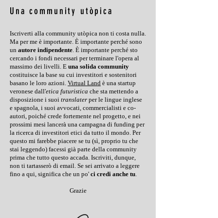
Una community utòpica
Iscriverti alla community utòpica non ti costa nulla.
Ma per me è importante. È importante perché sono
un
autore indipendente
. È importante perché sto
cercando i fondi necessari per terminare l'opera al
massimo dei livelli. E
una solida community
costituisce la base su cui investitori e sostenitori
basano le loro azioni.
Virtual Land
è una startup
veronese dall'
etica futuristica
che sta mettendo a
disposizione i suoi
translater
per le lingue inglese
e spagnola, i suoi avvocati, commercialisti e co-
autori, poiché crede fortemente nel progetto, e nei
prossimi mesi lancerà una campagna di funding per
la ricerca di investitori etici da tutto il mondo. Per
questo mi farebbe piacere se tu (sì, proprio tu che
stai leggendo) facessi già parte della community
prima che tutto questo accada. Iscriviti, dunque,
non ti tartasserò di email. Se sei arrivato a leggere
fino a qui, significa che un po'
ci credi anche tu
.
Grazie