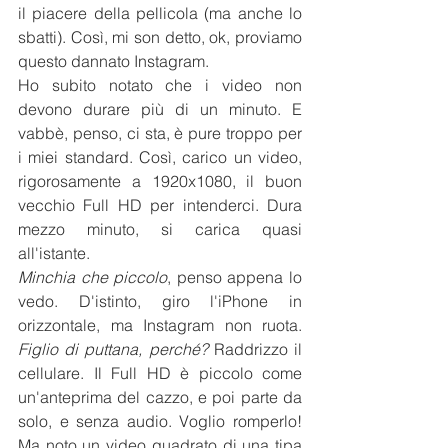
il piacere della pellicola (ma anche lo 
sbatti). Così, mi son detto, ok, proviamo 
questo dannato Instagram.
Ho subito notato che i video non 
devono durare più di un minuto. E 
vabbè, penso, ci sta, è pure troppo per 
i miei standard. Così, carico un video, 
rigorosamente a 1920x1080, il buon 
vecchio Full HD per intenderci. Dura 
mezzo minuto, si carica quasi 
all'istante.
Minchia che piccolo
, penso appena lo 
vedo. D'istinto, giro l'iPhone in 
orizzontale, ma Instagram non ruota. 
Figlio di puttana, perché?
 Raddrizzo il 
cellulare. Il Full HD è piccolo come 
un'anteprima del cazzo, e poi parte da 
solo, e senza audio. Voglio romperlo! 
Ma noto un video quadrato di una tipa 