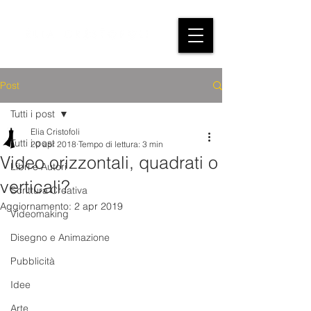
Post
Tutti i post
Elia Cristofoli
Tutti i post
20 apr 2018
Tempo di lettura: 3 min
Video orizzontali, quadrati o
Libri e Autori
verticali?
Scrittura Creativa
Aggiornamento:
2 apr 2019
Videomaking
Disegno e Animazione
Pubblicità
Idee
Arte