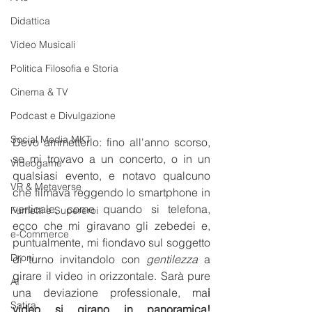
Didattica
Video Musicali
Politica Filosofia e Storia
Cinema & TV
Podcast e Divulgazione
Social Media MKT
Devo ammetterlo: fino all'anno scorso, 
se mi trovavo a un concerto, o in un 
Videogame
qualsiasi evento, e notavo qualcuno 
VR & Metaverse
che filmava reggendo lo smartphone in 
verticale, come quando si telefona, 
Fumetti e Supereroi
ecco che mi giravano gli zebedei e, 
e-Commerce
puntualmente, mi fiondavo sul soggetto 
Droni
di turno invitandolo con 
gentilezza
 a 
girare il video in orizzontale. Sarà pure 
AI
una deviazione professionale, ma
i 
Satira
video si girano in panoramica! 