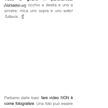
Abbiamo un occhio a destra e uno a 
Live Sketching
sinistra, mica uno sopra e uno sotto! 
Tuttavia
... ☝️
Partiamo dalle basi: 
fare video NON è 
come fotografare
. Una foto può essere 