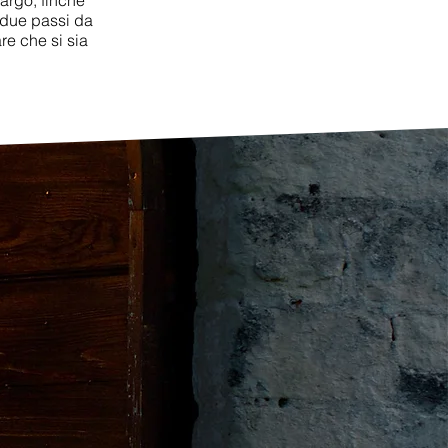
largo, finché
 due passi da
re che si sia