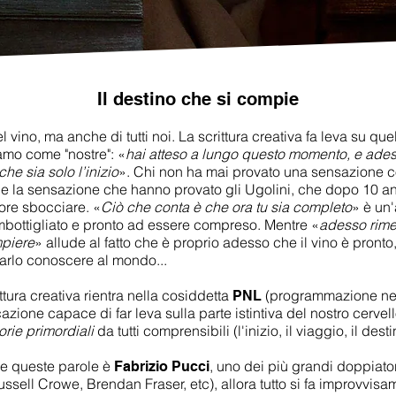
Il destino che si compie
l vino, ma anche di tutti noi. La
scrittura creativa
fa leva su que
hiamo come "nostre": «
hai atteso a lungo questo momento, e adess
he sia solo l’inizio
». Chi non ha mai provato una sensazione
che la sensazione che hanno provato gli Ugolini, che dopo 10 a
fiore sbocciare. «
Ciò
che conta è che ora tu sia completo
» è un'
imbottigliato e pronto ad essere compreso. Mentre «
adesso rimett
mpiere
» allude al fatto che è proprio adesso che il vino è pront
 farlo conoscere al mondo...
ttura creativa rientra nella cosiddetta
(programmazione neur
PNL
zione capace di far leva sulla parte istintiva del nostro cervell
orie primordiali
da tutti comprensibili (l'inizio, il viaggio, il desti
are queste parole è
, uno dei più grandi doppiatori
Fabrizio Pucci
ell Crowe, Brendan Fraser, etc), allora tutto si fa improvvisa