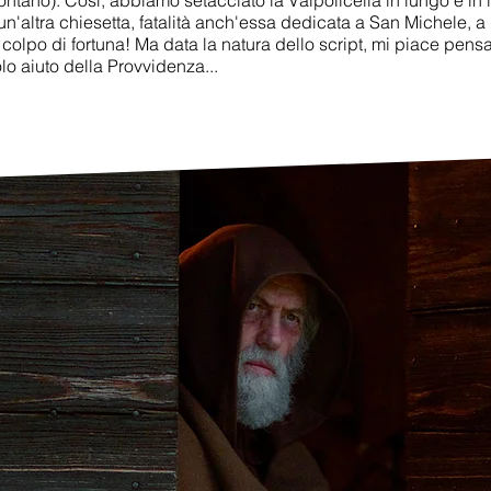
lontano). Così, abbiamo setacciato la
Valpolicella
in lungo e in 
'altra chiesetta, fatalità anch'essa dedicata a San Michele, a
colpo di fortuna! Ma data la natura dello script, mi piace pensa
olo aiuto della Provvidenza...