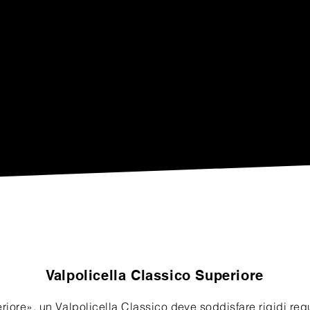
Valpolicella Classico Superiore
iore», un Valpolicella Classico deve soddisfare rigidi requi