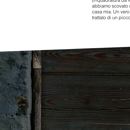
(inquadratura da 
abbiamo scovato un
casa mia. Un vero 
trattato di un picc