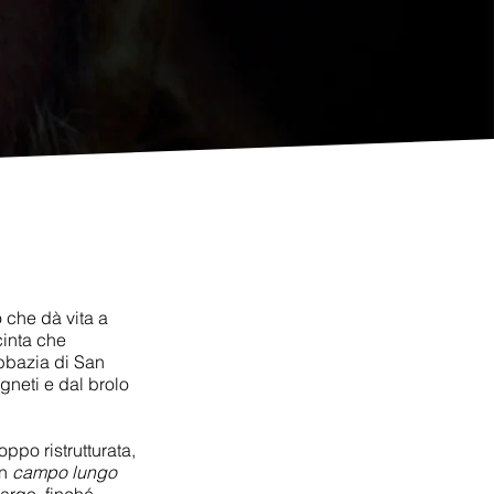
 che dà vita a
cinta che
Abbazia di
San
igneti e dal brolo
oppo ristrutturata,
un
campo lungo