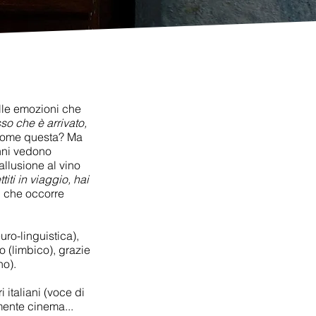
lle emozioni che
o che è arrivato,
 come questa? Ma
nni vedono
allusione al vino
iti in viaggio, hai
o, che occorre
o-linguistica),
o (limbico), grazie
no).
 italiani (voce di
mente cinema...