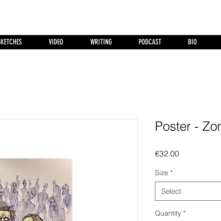
SKETCHES
VIDEO
WRITING
PODCAST
BIO
Poster - Zo
Price
€32.00
Size
*
Select
Quantity
*