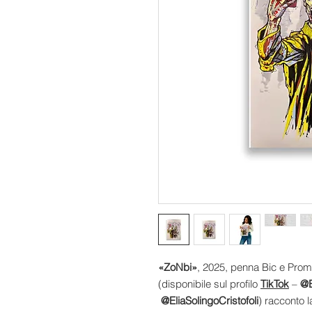
«ZoNbi»
, 2025, penna Bic e Prom
(disponibile sul profilo
TikTok
–
@E
@EliaSolingoCristofoli
) racconto 