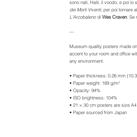
sono nati, Haiti, il voodo, e poi lo
dei Morti Viventi
, per poi tornare 
L'Arcobaleno
di
Wes Craven
. Se 
---
Museum-quality posters made on 
accent to your room and office wit
any environment.
• Paper thickness: 0.26 mm (10.3
• Paper weight: 189 g/m²
• Opacity: 94%
• ISO brightness: 104%
• 21 × 30 cm posters are size A4
• Paper sourced from Japan