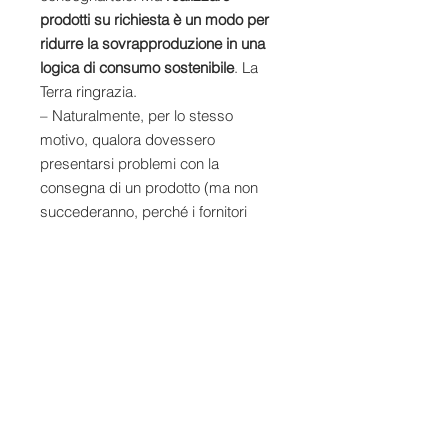
prodotti su richiesta è un modo per
ridurre la sovrapproduzione in una
logica di consumo sostenibile
. La
Terra ringrazia.
– Naturalmente, per lo stesso
motivo, qualora dovessero
presentarsi problemi con la
consegna di un prodotto (ma non
succederanno, perché i fornitori
sono innumerevoli), cercheremo di
risolverlo insieme con gli strumenti
che i fornitori stessi mettono a
disposizione. Tuttavia, non prometto
miracoli. Dio può, io no. 😅 In ogni
caso, finora
è sempre andato tutto a
buon fine
.