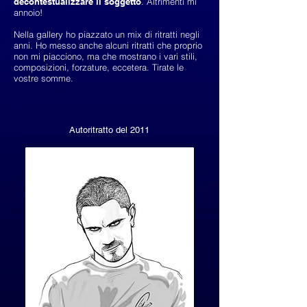
decontestualizzare il soggetto
. Altrimenti mi
annoio!
Nella gallery ho piazzato un mix di ritratti negli
anni. Ho messo anche alcuni ritratti che proprio
non mi piacciono, ma che mostrano i vari stili,
composizioni, forzature, eccetera. Tirate le
vostre somme.
Autoritratto del 2011