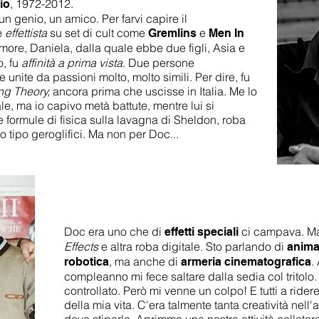
, 1972-2012.
io
un genio, un amico. Per farvi capire il
e
effettista
su set di cult come
e
Gremlins
Men In
amore, Daniela, dalla quale ebbe due figli, Asia e
, fu
affinità a prima vista
. Due persone
nite da passioni molto, molto simili. Per dire, fu
ng Theory,
ancora prima che uscisse in Italia. Me lo
le, ma io capivo metà battute, mentre lui si
 formule di fisica sulla lavagna di Sheldon, roba
 tipo geroglifici. Ma non per Doc...
Doc era uno che di
ci campava. Ma
effetti speciali
Effects
e altra roba digitale. Sto parlando di
anima
, ma anche di
.
robotica
armeria cinematografica
compleanno mi fece saltare dalla sedia col tritolo. 
controllato. Però mi venne un colpo! E tutti a ridere
della mia vita. C'era talmente tanta creatività nel