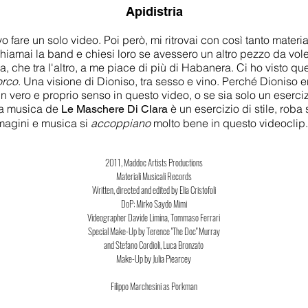
Apidistria
o fare un solo video. Poi però, mi ritrovai con così tanto materi
chiamai la band e chiesi loro se avessero un altro pezzo da vol
a, che tra l'altro, a me piace di più di Habanera. Ci ho visto qu
orco
. Una visione di Dioniso, tra sesso e vino. Perché Dioniso
n vero e proprio senso in questo video, o se sia solo un esercizio 
 la musica de
è un esercizio di stile, roba
Le Maschere Di Clara
magini e musica si
accoppiano
molto bene in questo videoclip.
2011, Maddoc Artists Productions
Materiali Musicali Records
Written, directed and edited by Elia Cristofoli
DoP: Mirko Saydo Mimi
Videographer Davide Limina, Tommaso Ferrari
Special Make-Up by Terence "The Doc" Murray
and Stefano Cordioli, Luca Bronzato
Make-Up by Julia Piearcey
Filippo Marchesini as Porkman