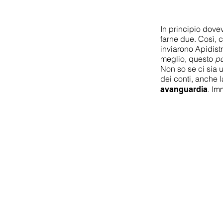
In principio dovev
farne due. Così, 
inviarono Apidistr
meglio, questo
p
Non so se ci sia u
dei conti, anche
. Im
avanguardia