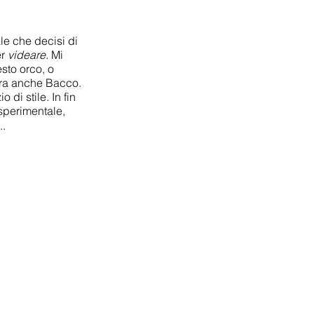
ale che decisi di
er
videare
. Mi
esto orco, o
 era anche Bacco.
di stile. In fin
 sperimentale,
..