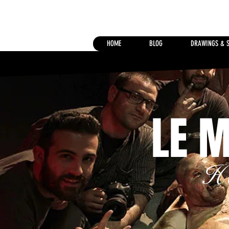
HOME
BLOG
DRAWINGS & 
LE M
H