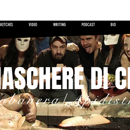
SKETCHES
VIDEO
WRITING
PODCAST
BIO
ASCHERE DI 
abanera/Apidist