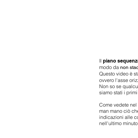
Il
piano sequenz
modo da
non sta
Questo video è st
ovvero l'asse ori
Non so se qualcuno
siamo stati i primi 
Come vedete nel b
man mano ciò che 
indicazioni alle 
nell'ultimo minut