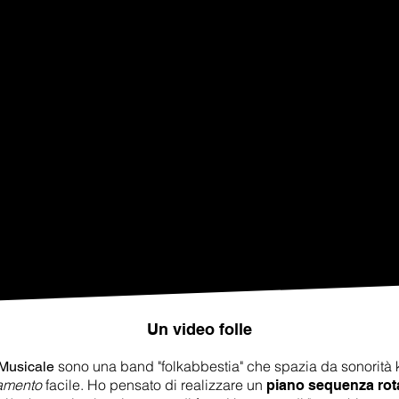
Un video folle
sono una band "folkabbestia" che spazia da sonorità k
 Musicale
tamento
facile. Ho pensato di realizzare un
piano sequenza rot