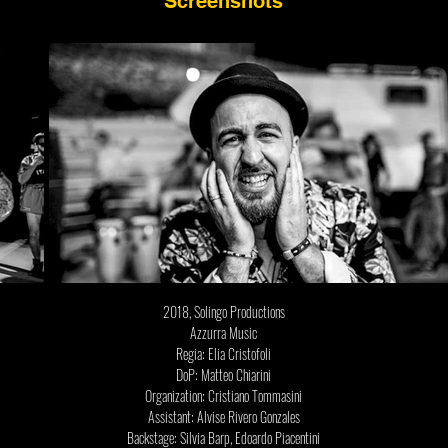
Screenshots
2018, Solingo Productions
Azzurra Music
Regia: Elia Cristofoli
DoP: Matteo Chiarini
Organization: Cristiano Tommasini
Assistant: Alvise Rivero Gonzales
Backstage: Silvia Barp, Edoardo Piacentini