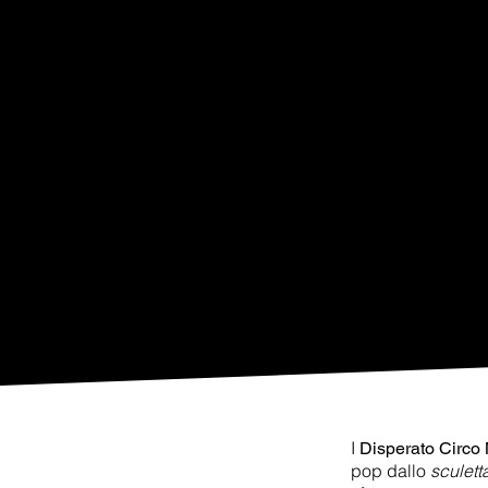
I
Disperato Circo
pop dallo
sculet