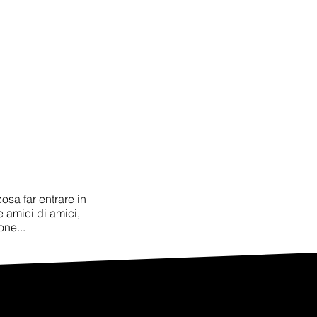
cosa far entrare in
 amici di amici,
one...