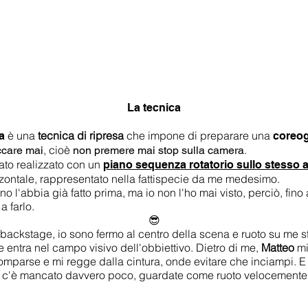
La tecnica
è una
tecnica di ripresa
che impone di preparare una
a
coreog
, cioè
.
ccare mai
non premere mai stop sulla camera
ato realizzato con un
piano sequenza rotatorio sullo stesso 
zzontale, rappresentato nella fattispecie da me medesimo.
 l'abbia già fatto prima, ma io non l'ho mai visto, perciò, fino 
a farlo.
😎
ackstage, io sono fermo al centro della scena e ruoto su me s
entra nel campo visivo dell'obbiettivo. Dietro di me,
Matteo
mi
comparse e mi regge dalla cintura, onde evitare che inciampi. E
o c'è mancato davvero poco, guardate come ruoto velocemente.