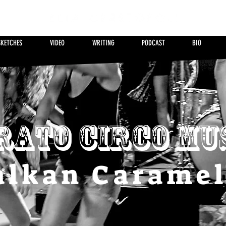
SKETCHES
VIDEO
WRITING
PODCAST
BIO
rato Circo Mu
alkan Caramel