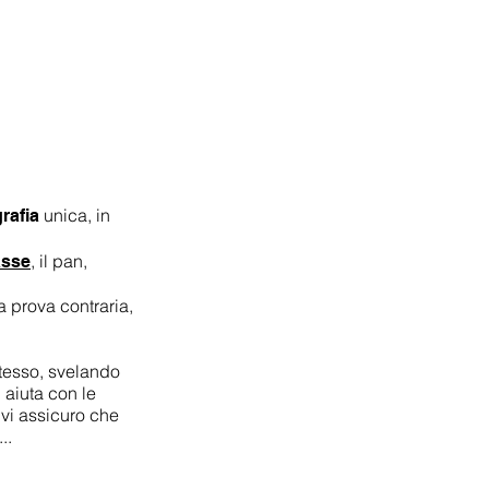
unica, in
rafia
, il pan,
asse
a prova contraria,
tesso, svelando
 aiuta con le
 vi assicuro che
..