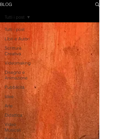
BLOG
Tutti i post
Tutti i post
Libri e Autori
Scrittura
Creativa
Videomaking
Disegno e
Animazione
Pubblicità
Idee
Arte
Didattica
Video
Musicali