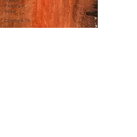
Politica
Filosofia e
Storia
Cinema & TV
Podcast e
Divulgazione
Social Media
MKT
Videogame
VR &
Metaverse
Fumetti e
Supereroi
e-Commerce
Droni
AI
Satira
Live