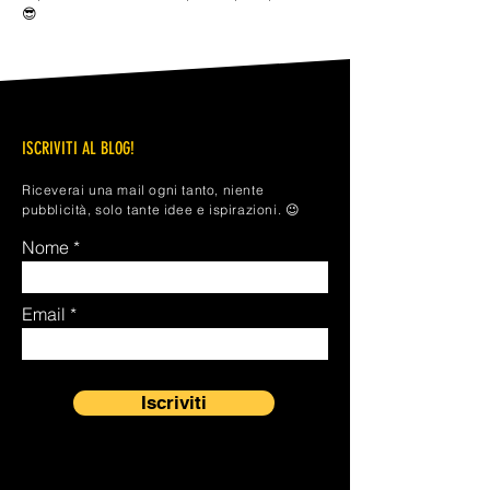
😎
ISCRIVITI AL BLOG!
Riceverai una mail ogni tanto, niente
pubblicità, solo tante idee e ispirazioni. 😉
Nome
Email
Iscriviti