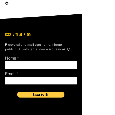
😎
ISCRIVITI AL BLOG!
Riceverai una mail ogni tanto, niente
pubblicità, solo tante idee e ispirazioni. 😉
Nome
Email
Iscriviti