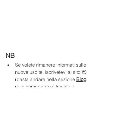
NB
Se volete rimanere informati sulle 
nuove uscite, iscrivetevi al sito 😉 
(basta andare nella sezione 
Blog
(o in homepage) e trovate il 
piccolo form, 10 secondi in tutto.
Seguite Uomini Terribili anche su 
Facebook
 e su 
Instagram
, perché 
vengono postati regolarmente 
nuovi e interessanti post. 😎
Acquistate 
Uomini Terribili E 