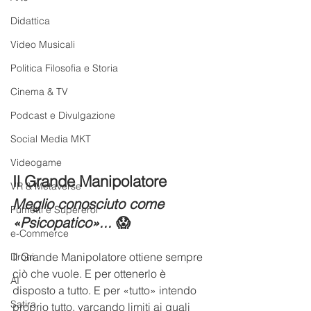
Didattica
Video Musicali
Politica Filosofia e Storia
Cinema & TV
Podcast e Divulgazione
Social Media MKT
Videogame
Il Grande Manipolatore
VR & Metaverse
Meglio conosciuto come 
Fumetti e Supereroi
«
Psicopatico»... 
😱
e-Commerce
Il Grande Manipolatore ottiene sempre 
Droni
ciò che vuole. E per ottenerlo è 
AI
disposto a tutto. E per «tutto» intendo 
Satira
proprio tutto, varcando limiti ai quali 