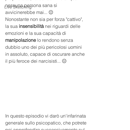
nessuna persona sana si 
Live Sketching
avvicinerebbe mai... 😐
Nonostante non sia per forza "cattivo", 
la sua 
insensibilità
 nei riguardi delle 
emozioni e la sua capacità di 
manipolazione
 lo rendono senza 
dubbio uno dei più pericolosi uomini 
in assoluto, capace di oscurare anche 
il più feroce dei narcisisti... 😐
In questo episodio vi darò un'infarinata 
generale sullo psicopatico, che potrete 
poi approfondire successivamente sul 