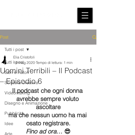
Post
Tutti i post
Elia Cristofoli
Tutti i post
18 mag 2020
Tempo di lettura: 1 min
Uomini Terribili – Il Podcast
Libri e Autori
– Episodio 6
Scrittura Creativa
Il podcast che ogni donna 
Videomaking
avrebbe sempre voluto 
Disegno e Animazione
ascoltare
Pubblicità
ma che nessun uomo ha mai 
osato registrare.
Idee
Fino ad ora
… 😎
Arte