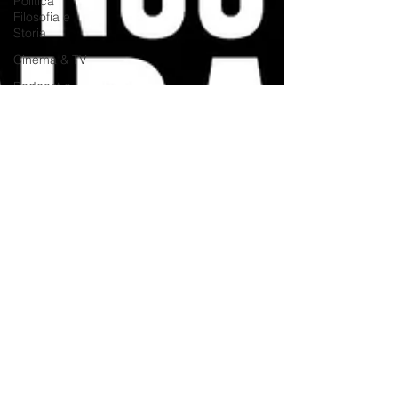
Politica
Filosofia e
Storia
Cinema & TV
Podcast e
Divulgazione
Social Media
MKT
Videogame
VR &
Metaverse
Fumetti e
Supereroi
e-Commerce
Droni
AI
Satira
Live