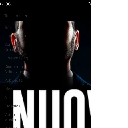
BLOG
Tutti i post
Tutti i post
Libri e Autori
Scrittura
Creativa
Videomaking
Disegno e
Animazione
Pubblicità
Idee
Arte
Didattica
Video
Musicali