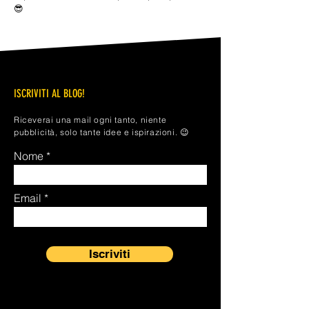
😎
ISCRIVITI AL BLOG!
Riceverai una mail ogni tanto, niente
pubblicità, solo tante idee e ispirazioni. 😉
Nome
Email
Iscriviti