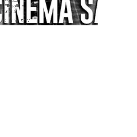
Politica
Filosofia e
Storia
Cinema & TV
Podcast e
Divulgazione
Social Media
MKT
Videogame
VR &
Metaverse
Fumetti e
Supereroi
e-Commerce
Droni
AI
Satira
Live