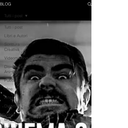
BLOG
Tutti i post
Tutti i post
Libri e Autori
Scrittura
Creativa
Videomaking
Disegno e
Animazione
Pubblicità
Idee
Arte
Didattica
Video
Musicali