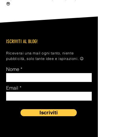
😎
ISCRIVITI AL BLOG!
Riceverai una mail ogni tanto, niente
pubblicità, solo tante idee e ispirazioni. 😉
Nome
Email
Iscriviti