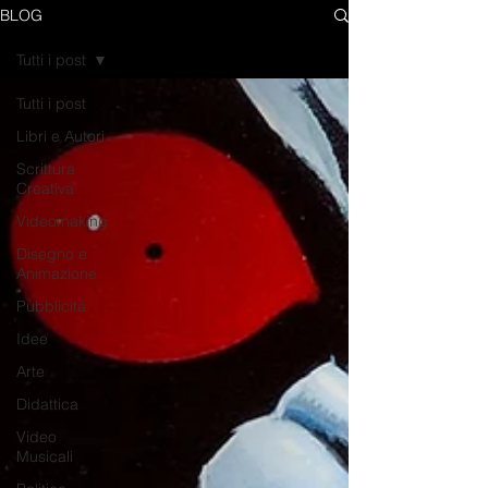
BLOG
Tutti i post
Tutti i post
Libri e Autori
Scrittura
Creativa
Videomaking
Disegno e
Animazione
Pubblicità
Idee
Arte
Didattica
Video
Musicali