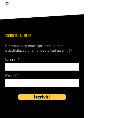
😎
ISCRIVITI AL BLOG!
Riceverai una mail ogni tanto, niente
pubblicità, solo tante idee e ispirazioni. 😉
Nome
Email
Iscriviti