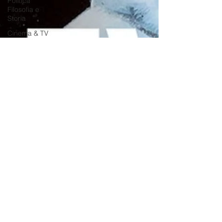
Politica
Filosofia e
Storia
Cinema & TV
Podcast e
Divulgazione
Social Media
MKT
Videogame
VR &
Metaverse
Fumetti e
Supereroi
e-Commerce
Droni
AI
Satira
Live