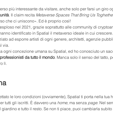
verso più interessante da visitare, anche solo per farsi un giro ogn
unità
. Il claim recita 
Metaverse Spaces That Bring Us Toghethe
so che ci uniscono». Ed è proprio così!
esploso nel 2021, grazie soprattutto alle community di cryptoarti
nno identificato in Spatial il metaverso ideale in cui crescere
ziato ad esporre artisti di ogni genere, architetti, agenzie pubbli
 via.
 da ogni concezione umana su Spatial, ed ho conosciuto un sacc
professionisti da tutto il mondo
. Manca solo il senso del tatto, p
 lì.
na
ettato le loro condizioni (ovviamente), Spatial ti porta nella tu
r tutti gli iscritti. È davvero una 
home
, ma senza 
page
. Nel se
 giardino e tutto il resto. Se non ti piace, puoi cambiarla subito 