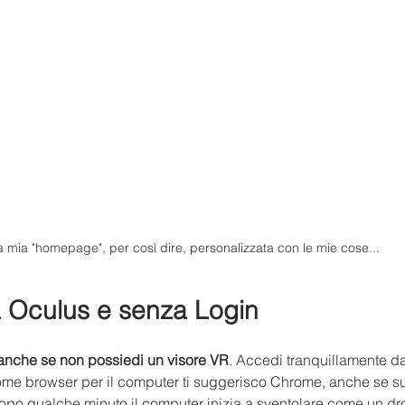
a mia "homepage", per così dire, personalizzata con le mie cose...
 Oculus e senza Login
 anche se non possiedi un visore VR
. Accedi tranquillamente d
me browser per il computer ti suggerisco Chrome, anche se s
opo qualche minuto il computer inizia a sventolare come un dro