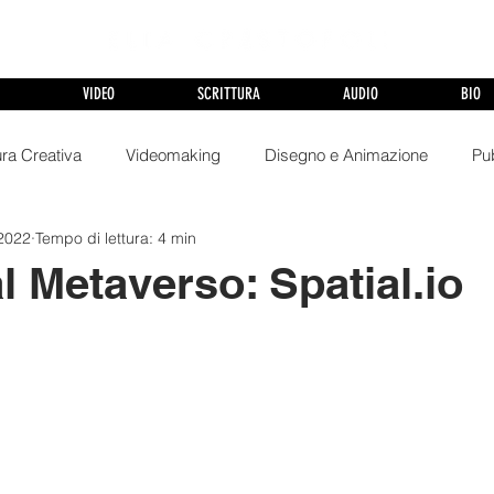
VIDEO
SCRITTURA
AUDIO
BIO
ura Creativa
Videomaking
Disegno e Animazione
Pub
 2022
Tempo di lettura: 4 min
sicali
Politica Filosofia e Storia
Cinema & TV
Podcast
l Metaverso: Spatial.io
e
VR & Metaverse
Fumetti e Supereroi
e-Commerc