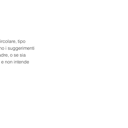
rcolare, tipo 
no i suggerimenti 
adre, o se sia 
R e non intende 