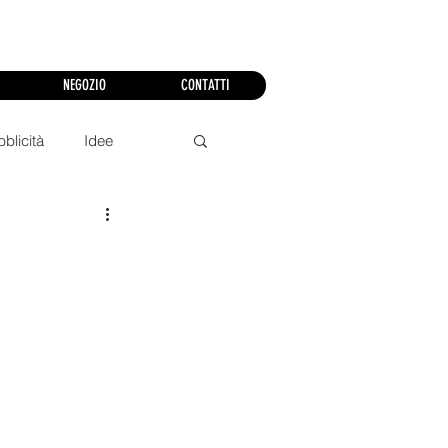
NEGOZIO
CONTATTI
blicità
Idee
 e Divulgazione
e
Droni
AI