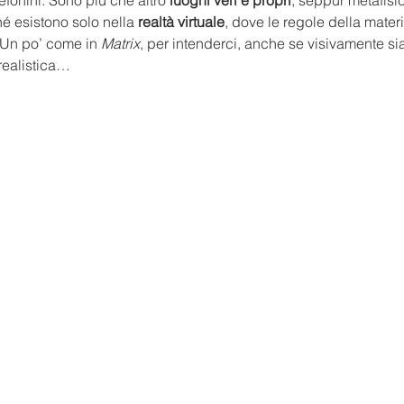
lefonini. Sono più che altro 
luoghi veri e propri
, seppur metafisic
é esistono solo nella 
realtà virtuale
, dove le regole della materi
Un po’ come in 
Matrix
, per intenderci, anche se visivamente s
realistica…