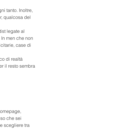
i tanto. Inoltre, 
r
, qualcosa del 
st legate al 
. In men che non 
citarie, case di 
o di realtà 
er il resto sembra 
a homepage, 
nso che sei 
e scegliere tra 