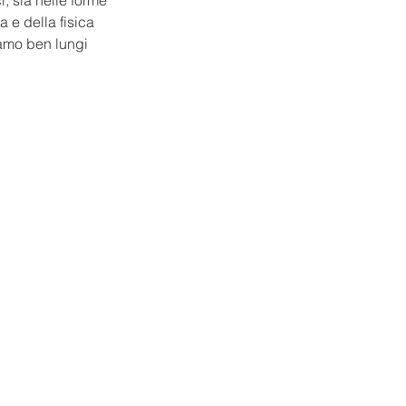
i, sia nelle forme 
a e della fisica 
iamo ben lungi 