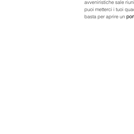
avveniristiche sale riun
puoi metterci i tuoi qua
basta per aprire un 
por