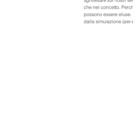
sgrillettare
 sui nostri te
che nel concetto. Perch
possono essere eluse. 
dalla simulazione iper-