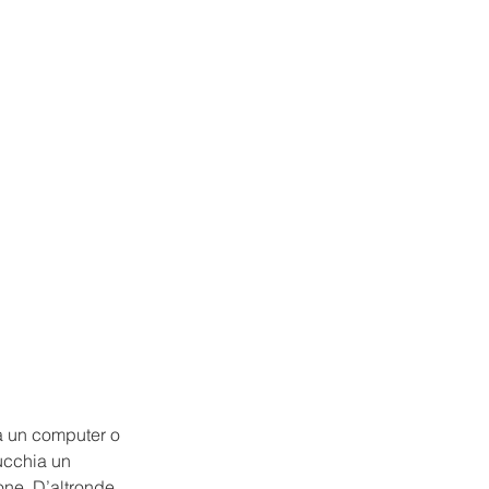
a un computer o 
ucchia un 
ne. D’altronde, 