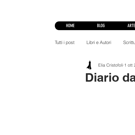
HOME
BLOG
ARTE
Tutti i post
Libri e Autori
Scritt
Elia Cristofoli
1 ott
Arte
Didattica
Video Mu
Diario da
Social Media MKT
Videogam
Satira
Live Sketching