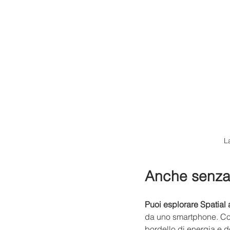
L
Anche senza
Puoi esplorare Spatial
da uno smartphone. Co
bordello di energia e d