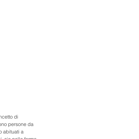
oncetto di 
 sono persone da 
 abituati a 