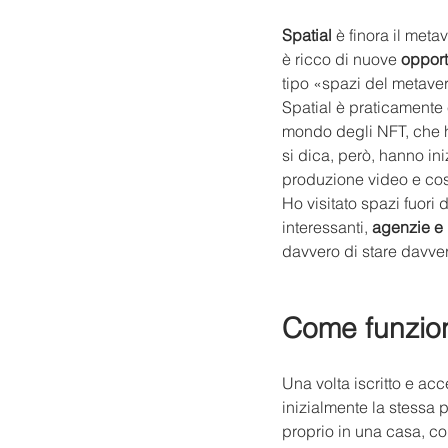
Spatial
 è finora il meta
è ricco di nuove 
opport
tipo «spazi del metaver
Spatial è praticamente 
mondo degli NFT, che ha
si dica, però, hanno ini
produzione video e così
Ho visitato spazi fuori
interessanti, 
agenzie e 
davvero di stare davvero
Come funzio
Una volta iscritto e acc
inizialmente la stessa pe
proprio in una casa, col