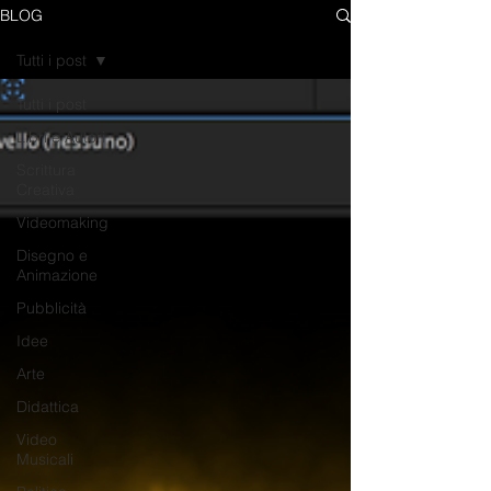
BLOG
Tutti i post
Tutti i post
Libri e Autori
Scrittura
Creativa
Videomaking
Disegno e
Animazione
Pubblicità
Idee
Arte
Didattica
Video
Musicali