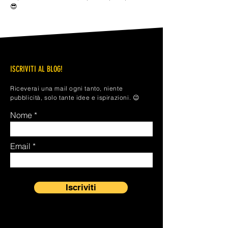
😎
ISCRIVITI AL BLOG!
Riceverai una mail ogni tanto, niente
pubblicità, solo tante idee e ispirazioni. 😉
Nome
Email
Iscriviti