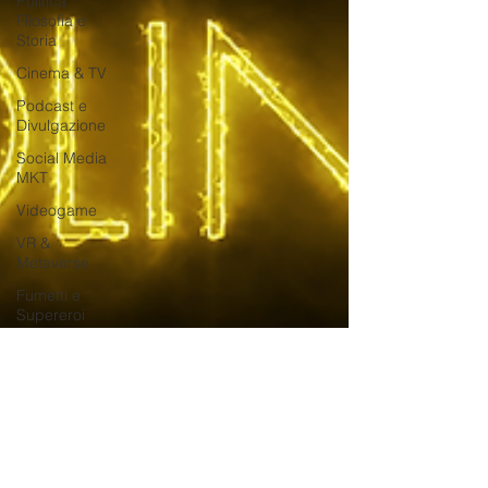
Politica
Filosofia e
Storia
Cinema & TV
Podcast e
Divulgazione
Social Media
MKT
Videogame
VR &
Metaverse
Fumetti e
Supereroi
e-Commerce
Droni
AI
Satira
Live