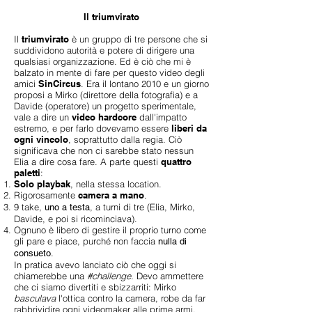
Il triumvirato
Il
triumvirato
è un gruppo di tre persone che si
suddividono autorità e potere di dirigere una
qualsiasi organizzazione. Ed è ciò che mi è
balzato in mente di fare per questo video degli
amici
SinCircus
. Era il lontano 2010 e un giorno
proposi a Mirko (direttore della fotografia) e a
Davide (operatore) un progetto sperimentale,
vale a dire un
video hardcore
dall'impatto
estremo, e per farlo dovevamo essere
liberi da
ogni vincolo
, soprattutto dalla regia. Ciò
significava che non ci sarebbe stato nessun
Elia a dire cosa fare. A parte questi
quattro
paletti
:
Solo playbak
, nella stessa location.
Rigorosamente
camera a mano
.
9 take,
, a turni di tre (Elia, Mirko,
uno a testa
Davide, e poi si ricominciava).
Ognuno è libero di gestire il proprio turno come
gli pare e piace, purché non faccia
nulla di
.
consueto
In pratica avevo lanciato ciò che oggi si
chiamerebbe una
#challenge
. Devo ammettere
che ci siamo divertiti e sbizzarriti: Mirko
basculava
l'ottica contro la camera, robe da far
rabbrividire ogni videomaker alle prime armi.