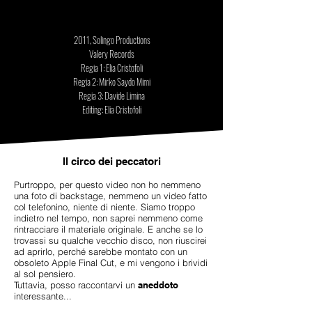
2011, Solingo Productions
Valery Records
Regia 1: Elia Cristofoli
Regia 2: Mirko Saydo Mimi
Regia 3: Davide Limina
Editing: Elia Cristofoli
Il circo dei peccatori
Purtroppo, per questo video non ho nemmeno
una foto di backstage, nemmeno un video fatto
col telefonino, niente di niente. Siamo troppo
indietro nel tempo, non saprei nemmeno come
rintracciare il materiale originale. E anche se lo
trovassi su qualche vecchio disco, non riuscirei
ad aprirlo, perché sarebbe montato con un
obsoleto Apple Final Cut, e mi vengono i brividi
al sol pensiero.
Tuttavia, posso raccontarvi un
aneddoto
interessante...