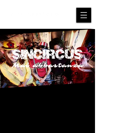
SinCircus
Mai abbastanza