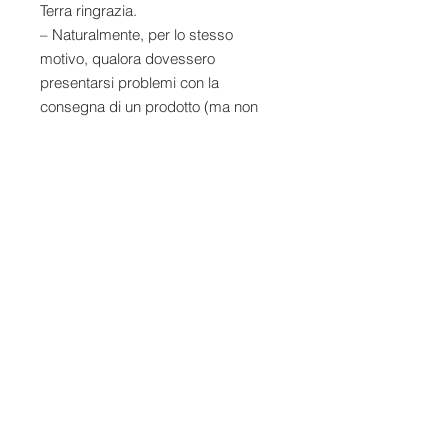
Terra ringrazia.
– Naturalmente, per lo stesso
motivo, qualora dovessero
presentarsi problemi con la
consegna di un prodotto (ma non
succederanno, perché i fornitori
sono innumerevoli), cercheremo di
risolverlo insieme con gli strumenti
che i fornitori stessi mettono a
disposizione. Tuttavia, non prometto
miracoli. Dio può, io no. 😅 In ogni
caso, finora
è sempre andato tutto a
buon fine
.