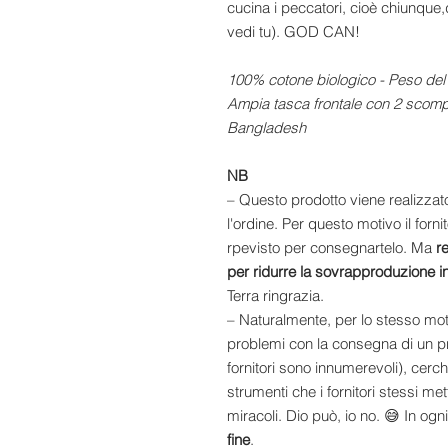
cucina i peccatori, cioè chiunque
vedi tu). GOD CAN!
100% cotone biologico - Peso del t
Ampia tasca frontale con 2 scompa
Bangladesh
NB
– Questo prodotto viene realizzato
l'ordine. Per questo motivo il for
rpevisto per consegnartelo. Ma
r
per ridurre la sovrapproduzione i
Terra ringrazia.
– Naturalmente, per lo stesso mo
problemi con la consegna di un p
fornitori sono innumerevoli), cerc
strumenti che i fornitori stessi m
miracoli. Dio può, io no. 😅 In ogn
fine
.