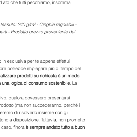
,d ato che tutti pecchiamo, insomma
essuto: 240 g/m² - Cinghie regolabili -
rti - Prodotto grezzo proveniente dal
 in esclusiva per te appena effettui
nitore potrebbe impiegare più di tempo del
ealizzare prodotti su richiesta è un modo
n una logica di consumo sostenibile
. La
tivo, qualora dovessero presentarsi
rodotto (ma non succederanno, perché i
heremo di risolverlo insieme con gli
ettono a disposizione. Tuttavia, non prometto
i caso, finora
è sempre andato tutto a buon