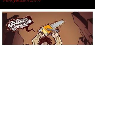
Pennywise from IT
Leatherface di Non Aprite Quella Porta
Texas Chainsaw Massacre's Leatherface