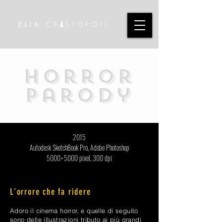
Horror
Parody
2015
Autodesk SketchBook Pro, Adobe Photoshop
5000 × 5000 pixel, 300 dpi
L'orrore che fa ridere
Adoro il cinema horror, e quelle di seguito
sono delle illustrazioni tributo ai più grandi